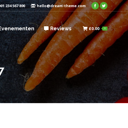
01 234 567 890
hello@dream-theme.com
Facebook
Twitter
Evenementen
Reviews
£
0.00
0
7