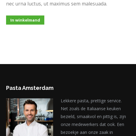
nec urna luctus, ut maximus sem malesuada.
In winkelmand
Pasta Amsterdam
Lekkere pasta, prettige service.
Net zoals de Italiaanse keuken
bezield, smaakvol en pittig is, zijn
onze medewerkers dat ook. Een
bezoekje aan onze zaak in